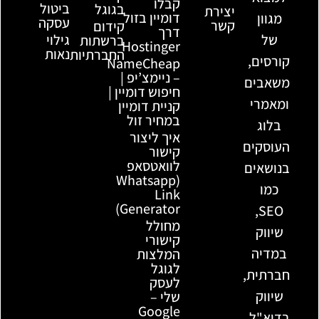
קבלו
ביטול
בגוגל
יצירת
דומיין בזול
מגוון
עסקה
קשר
קידום
דרך
של
גילוי
ברשתות
Hostinger
נאות
החברתיות
קורסים,
NameCheap
– ניימצ’יפ |
משאבים
חיפוש דומיין |
ומאמרי
קניית דומיין
במחיר זול
בלוג
איך ליצור
העוסקים
קישור
לוואטסאפ
בנושאים
(Whatsapp
כמו
Link
Generator)
SEO,
מחולל
שיווק
קישורי
במדיה
המלצות
לגוגל
חברתית,
לעסק
שיווק
שלי –
Google
בדוא"ל