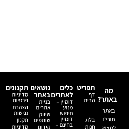
תפריט
כלים
נושאים
תקנונים
מה
לאתרים
באתר
דף
מדיניות
באתר?
הבית
פרטיות
דומיין –
בניית
קצת
הצהרת
מנוע
אתרים
באתר
עלי
נגישות
חיפוש
שיווק
דומיין
תוכלו
בלוג
תקנון
שותפים
בחינם –
חנות
מדיניות
קידום
למצוא