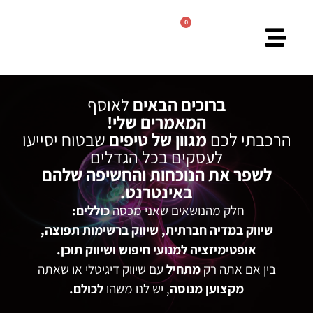
לתוכן
0
קצת עלי
יצירת קשר
דף הבית
ברוכים הבאים
לאוסף
המאמרים שלי!
הרכבתי לכם
מגוון של טיפים
שבטוח יסייעו
לעסקים בכל הגדלים
לשפר את הנוכחות והחשיפה שלהם
באינטרנט.
חלק מהנושאים שאני מכסה
כוללים:
שיווק במדיה חברתית, שיווק ברשימות תפוצה,
אופטימיזציה למנועי חיפוש ושיווק תוכן.
בין אם אתה רק
מתחיל
עם שיווק דיגיטלי או שאתה
מקצוען מנוסה
, יש לנו משהו
לכולם.