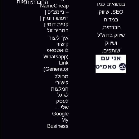
נאות
החברתיות
בנושאים כמו
NameCheap
SEO, שיווק
– ניימצ’יפ |
חיפוש דומיין |
במדיה
קניית דומיין
חברתית,
במחיר זול
שיווק בדוא"ל
איך ליצור
ושיווק
קישור
לוואטסאפ
שותפים.
(Whatsapp
Link
Generator)
מחולל
קישורי
המלצות
לגוגל
לעסק
שלי –
Google
My
Business​