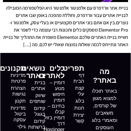
בניית אתר וורדפרס עם אלמנטור אלמנטור היא הפלטפורמה המובילה
לבניית אתרים עבור וורדפרס, וחוללת מהפכה באופן שבו אתרים
נוצרים.בין אם אתם בוני אתרים מקצועיים או בעלי עסק, אלמנטור ו-
Elementor Pro מספקים כלים ותכונות רבי עוצמה כדי לשפר את
חוויית בניית האתרים שלכם.Elementor משפרת את התהליך של בניית
האתר ונתייחס לכמה שאלות נפוצות שאולי יש לכם. מה […]
תפריט
כלים
נושאים
תקנונים
מה
לאתרים
באתר
דף
מדיניות
באתר?
הבית
פרטיות
דומיין –
בניית
קצת
הצהרת
מנוע
אתרים
באתר תוכלו
עלי
נגישות
חיפוש
שיווק
למצוא מגוון
דומיין
בלוג
תקנון
שותפים
של קורסים,
בחינם –
חנות
מדיניות
קידום
קבלו
משאבים
ביטול
בגוגל
יצירת
דומיין בזול
עסקה
ומאמרי בלוג
קשר
קידום
דרך
גילוי
ברשתות
העוסקים
Hostinger