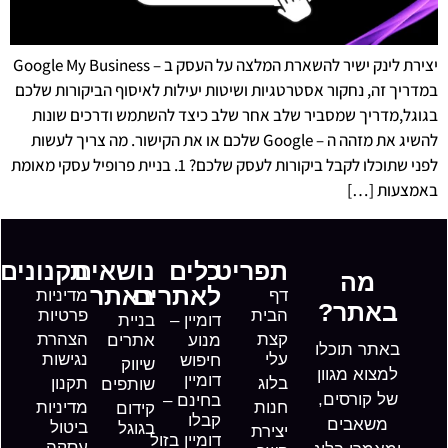
יצירת לינק ישיר להשארת המלצה על העסק ב – Google My Business
במדריך זה, נחקור אסטרטגיות ושיטות יעילות לאיסוף הביקורות שלכם
בגוגל,מדריך שמסביר שלב אחר שלב כיצד להשתמש ודרכים שונות
להשיג את מזהה ה – Google שלכם או את הקישור. מה צריך לעשות
לפני שתוכלו לקבל ביקורות לעסק שלכם? 1. בניית פרופיל עסקי מאומת
באמצעות […]
תפריט
כלים
נושאים
תקנונים
מה
לאתרים
באתר
דף
מדיניות
באתר?
הבית
פרטיות
דומיין –
בניית
קצת
הצהרת
מנוע
אתרים
באתר תוכלו
עלי
נגישות
חיפוש
שיווק
למצוא מגוון
דומיין
בלוג
תקנון
שותפים
של קורסים,
בחינם –
חנות
מדיניות
קידום
קבלו
משאבים
ביטול
בגוגל
יצירת
דומיין בזול
עסקה